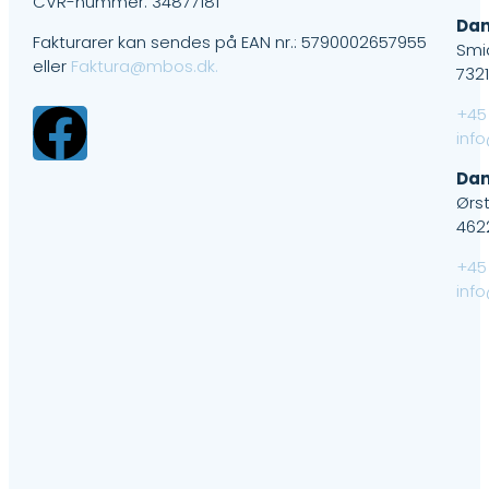
CVR-nummer: 34877181
Dan
Fakturarer kan sendes på EAN nr.: 5790002657955
Smi
eller
Faktura@mbos.dk.
732
+45
inf
Dan
Ørs
462
+45
inf