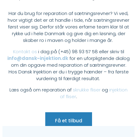
Har du brug for reparation af sætningsrevner? Vi ved,
hvor vigtigt det er at handle i tide, når sætningsrevner
først viser sig. Derfor står vores erfarne team klar til at
rykke ud i hele Danmark og give dig en løsning, der
skaber ro i maven og holder i mange år.
Kontakt os
i dag på
(+45) 98 93 57 58
eller skriv til
info@dansk-injektion.dk
for en uforpligtende dialog
om din opgave med reparation af sætningsrevner.
Hos Dansk Injektion er du i trygge hænder – fra første
vurdering til færdigt resultat.
Læs også om
reparation af
skrukke fliser
og
injektion
af fliser
.
Få et tilbud