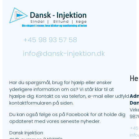
+45 98 93 57 58
info@dansk-injektion.dk
He
Har du spørgsmål, brug for hjælp eller ønsker
yderligere information om os? Vi står klar til at
hjælpe dig. Kontakt os via telefon, e-mail eller udfyld
Adm
kontaktformularen på siden.
Dan
Virk
Du kan også følge os på Facebook for at holde dig
987
opdateret med vores seneste nyheder.
+45
Dansk Injektion
inf