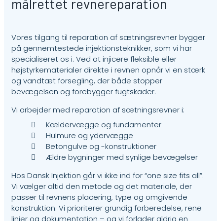
målrettet revnereparation
Vores tilgang til reparation af sætningsrevner bygger
på gennemtestede injektionsteknikker, som vi har
specialiseret os i. Ved at injicere fleksible eller
højstyrkematerialer direkte i revnen opnår vi en stærk
og vandtæt forsegling, der både stopper
bevægelsen og forebygger fugtskader.
Vi arbejder med reparation af sætningsrevner i:
Kældervægge
og fundamenter
Hulmure og ydervægge
Betongulve og -konstruktioner
Ældre bygninger med synlige bevægelser
Hos Dansk Injektion går vi ikke ind for “one size fits all”.
Vi vælger altid den metode og det materiale, der
passer til revnens placering, type og omgivende
konstruktion. Vi prioriterer grundig forberedelse, rene
linjer og dokumentation – og vi forlader aldrig en