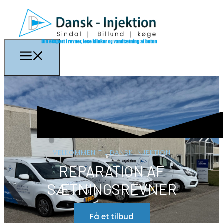
VELKOMMEN TIL DANSK INJEKTION
REPARATION AF
SÆTNINGSREVNER
Få et tilbud