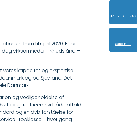
+45 98 93 57 58
mheden frem til april 2020. Efter
Send mail
i dag virksomheden i Knuds ånd –
t vores kapacitet og ekspertise
yddanmark og på Sjælland. Det
 hele Danmark.
aration og vedligeholdelse af
kiftning, reducerer vi både affald
andard og en dyb forståelse for
ervice i topklasse – hver gang.