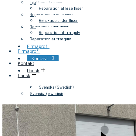
Injektion af revner
Reparation af løse fliser
Reparation af løse fliser
Rørskade under fliser
Rørskade under fliser
Reparation af trægulv
Reparation af trægulv
Firmaprofil
Firmaprofil
Kontakt
Kontakt
Dansk
Dansk
Svenska
(
Swedish
)
Svenska
(
Swedish
)