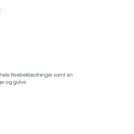
:
f hele flisebeklædninger samt en
ge og gulve.