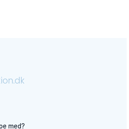
ion.dk
lpe med?