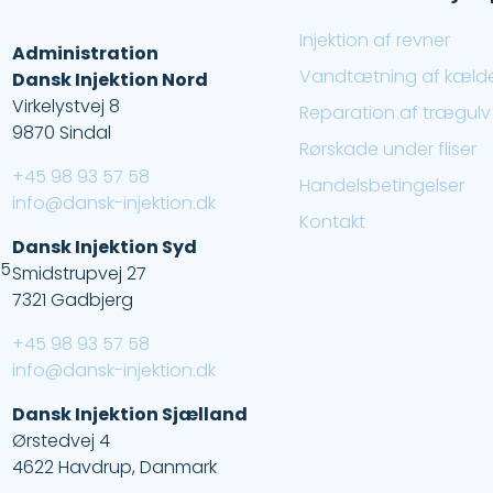
Injektion af revner
Administration
Vandtætning af kæld
Dansk Injektion Nord
Virkelystvej 8
Reparation af trægulv
9870 Sindal
Rørskade under fliser
+45 98 93 57 58
Handelsbetingelser
info@dansk-injektion.dk
Kontakt
Dansk Injektion Syd
55
Smidstrupvej 27
7321 Gadbjerg
+45 98 93 57 58
info@dansk-injektion.dk
Dansk Injektion Sjælland
Ørstedvej 4
4622 Havdrup, Danmark