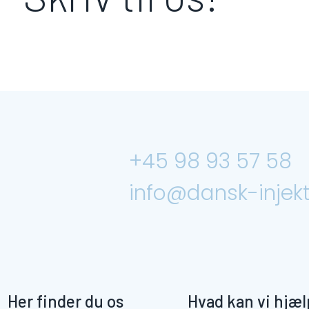
+45 98 93 57 58
info@dansk-injekt
Her finder du os
Hvad kan vi hjæ