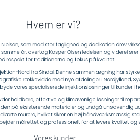
Hvem er vi?
 Nielsen, som med stor faglighed og dedikation drev virkso
mme år, overtog Kasper Olsen ledelsen og viderefører 
d respekt for traditionerne og fokus på kvalitet.
Injektion-Nord fra Sindal. Denne sammenlægning har styrke
ografiske rækkevidde med nye afdelinger i Nordjylland, S
ilbyde vores specialiserede injektionsløsninger til kunder i
ilbyder holdbare, effektive og klimavenlige løsninger til rep
iden på eksisterende materialer og undgå unødvendig uds
udlærte murere, hvilket sikrer en høj håndværksmæssig st
jder målrettet og professionelt for at levere kvalitet og s
Vores kunder