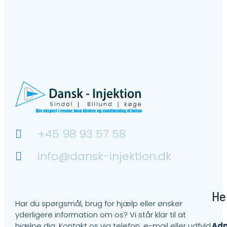
+45 98 93 57 58
info@dansk-injektion.dk
He
Har du spørgsmål, brug for hjælp eller ønsker
yderligere information om os? Vi står klar til at
hjælpe dig. Kontakt os via telefon, e-mail eller udfyld
Adm