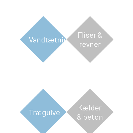
Fliser &
Vandtætning
revner
Kælder
Trægulve
& beton