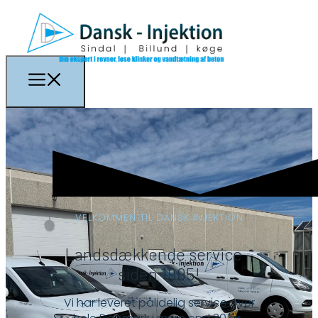
VELKOMMEN TIL DANSK INJEKTION
Landsdækkende service –
siden 1995!
Vi har leveret pålidelig service over