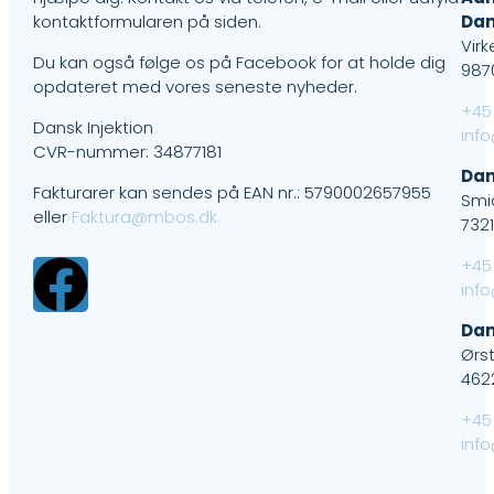
kontaktformularen på siden.
Dan
Virk
Du kan også følge os på Facebook for at holde dig
987
opdateret med vores seneste nyheder.
+45
Dansk Injektion
inf
CVR-nummer: 34877181
Dan
Fakturarer kan sendes på EAN nr.: 5790002657955
Smi
eller
Faktura@mbos.dk.
732
+45
inf
Dan
Ørs
462
+45
inf