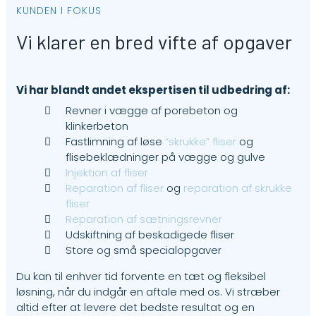
KUNDEN I FOKUS
Vi klarer en bred vifte af opgaver
Vi har blandt andet ekspertisen til udbedring af:
Revner i vægge af porebeton og
klinkerbeton
Fastlimning af løse
“skrukke” fliser
og
flisebeklædninger på vægge og gulve
Injektion af fliser
Reparation af fliser
og
reparation af skrukke
fliser
Reparation af sætningsrevner
Udskiftning af beskadigede fliser
Store og små specialopgaver
Du kan til enhver tid forvente en tæt og fleksibel
løsning, når du indgår en aftale med os. Vi stræber
altid efter at levere det bedste resultat og en