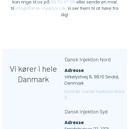
kan ringe til os på
98 93 57 58
eller sende en mail
til
info@dansk-injektion.dk
. Vi ser frem til at høre fra
dig!
Dansk Injektion Nord
Vi kører i hele
Adresse
Virkelystvej 8, 9870 Sindal,
Danmark
Denmark
Kontakt Dansk Injektion Nord
Dansk Injektion Syd
Adresse
Smidstrupvej 27, 7321